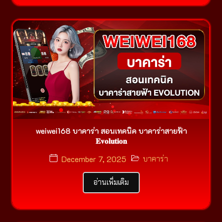
weiwei168 บาคาร่า สอนเทคนิค บาคาร่าสายฟ้า
𝐄𝐯𝐨𝐥𝐮𝐭𝐢𝐨𝐧
December 7, 2025
บาคาร่า
อ่านเพิ่มเติม