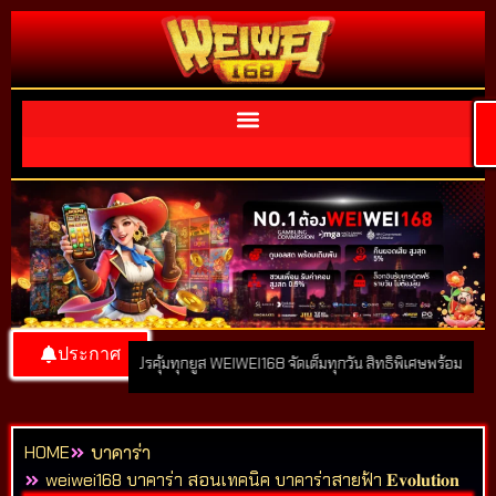
content
ประกาศ
คุ้มทุกยูส WEIWEI168 จัดเต็มทุกวัน สิทธิพิเศษพร้อมรับได้ทันที WEIWEI168 เว็บแท้เ
บาคาร่า
HOME
weiwei168 บาคาร่า สอนเทคนิค บาคาร่าสายฟ้า 𝐄𝐯𝐨𝐥𝐮𝐭𝐢𝐨𝐧