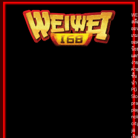
WE
สล็
ออน
เกม
ยอ
นิย
แต
ง่า
ค่า
ชั้น
นำ
PG
Slo
pr
pla
nol
cit
jili
เปิ