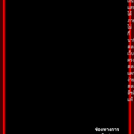
เงิน
แส
ได้
ภา
ไม่
กี่
นาท
#ส
เว็บ
ตร
#ส
แต
ง่า
#ส
ลิขส
แท้
ช่องทางการ