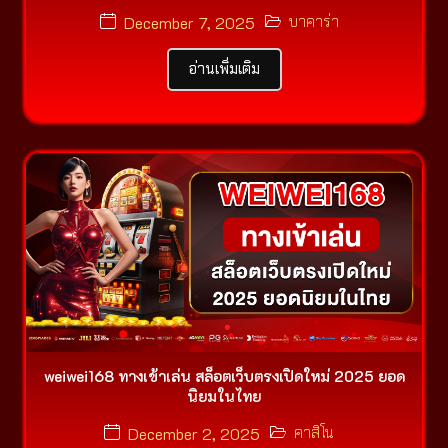
December 7, 2025
บาคาร่า
อ่านเพิ่มเติม
weiwei168 ทางเข้าเล่น สล็อตเว็บตรงเปิดใหม่ 2025 ยอด
นิยมในไทย
December 2, 2025
คาสิโน