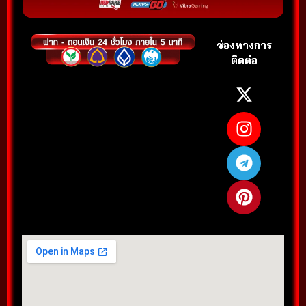
ช่องทางการ
ติดต่อ