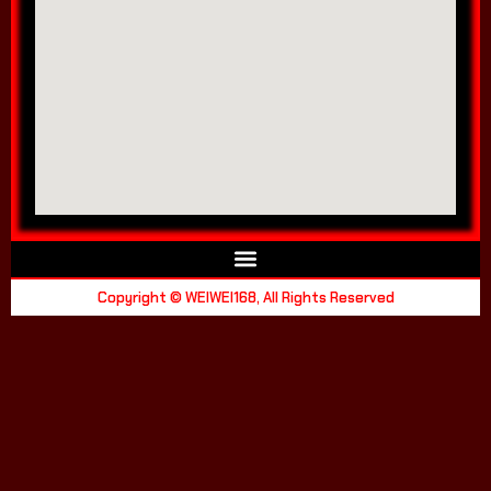
Copyright © WEIWEI168, All Rights Reserved